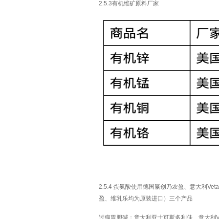
2.5.3有机维矿原料厂家
2.5.4 蛋氨酸使用德国赢创乃农盈、意大利V
盈、维乳乐均为原装进口）三个产品
过瘤胃胆碱：意大利亚士可斯多利佳、意大利Veta