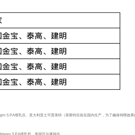
etagro S.P.A维乳乐、意大利亚士可普美特（美斯特目前在国内生产，为了确保饲
gro S.P.A维乳舒、美国百尔康瑞信