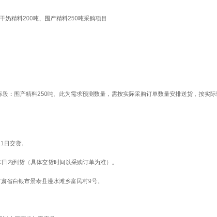
干奶精料200吨、围产精料250吨采购项目
02
，二标段：围产精料250吨。此为需求预测数量，需按实际采购订单数量安排送货，按实
月31日交货。
工作日内到货（具体交货时间以采购订单为准）。
牧业有限公司，甘肃省白银市景泰县漫水滩乡富民村9号。